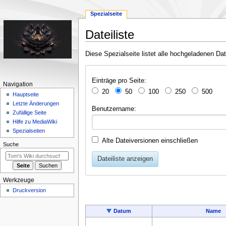
Spezialseite
Dateiliste
Zur
Zur
Diese Spezialseite listet alle hochgeladenen Dat
Navigation
Suche
springen
springen
Dateiliste
Einträge pro Seite:
N
Navigation
20
50
100
250
500
a
Hauptseite
Letzte Änderungen
v
Benutzername:
Zufällige Seite
i
Hilfe zu MediaWiki
g
Spezialseiten
a
Alte Dateiversionen einschließen
Suche
t
Dateiliste anzeigen
i
o
Werkzeuge
n
Druckversion
s
m
Datum
Name
e