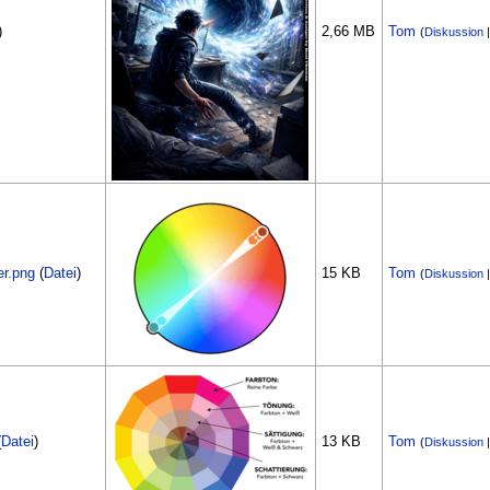
)
2,66 MB
Tom
(
Diskussion
r.png
(
Datei
)
15 KB
Tom
(
Diskussion
(
Datei
)
13 KB
Tom
(
Diskussion