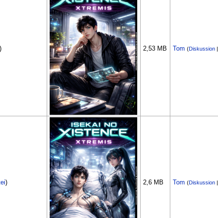
)
2,53 MB
Tom
(
Diskussion
ei
)
2,6 MB
Tom
(
Diskussion