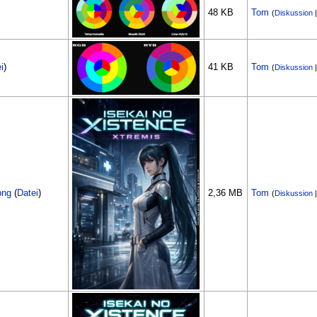
48 KB
Tom
(
Diskussion
i
)
41 KB
Tom
(
Diskussion
png
(
Datei
)
2,36 MB
Tom
(
Diskussion