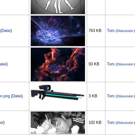
(
Datei
)
763 KB
Tom
(
Diskussion
atei
)
93 KB
Tom
(
Diskussion
en.png
(
Datei
)
3 KB
Tom
(
Diskussion
ei
)
102 KB
Tom
(
Diskussion